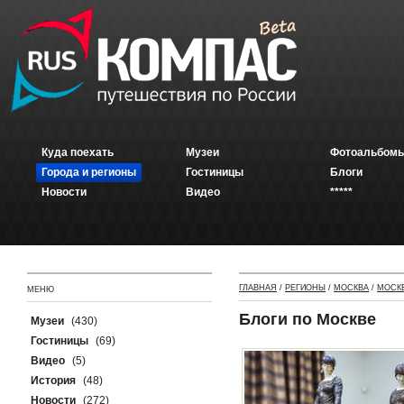
Куда поехать
Музеи
Фотоальбомы
Города и регионы
Гостиницы
Блоги
Новости
Видео
*****
ГЛАВНАЯ
/
РЕГИОНЫ
/
МОСКВА
/
МОСК
МЕНЮ
Блоги по Москве
Музеи
(430)
Гостиницы
(69)
Видео
(5)
История
(48)
Новости
(272)