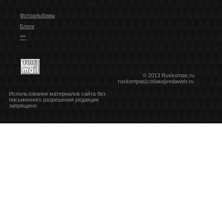
Фотоальбомы
Блоги
***
© 2013 Ruskomas.ru
ruskompas[собака]vedaweb.ru
Использование материалов сайта без
письменного разрешения редакции
запрещено