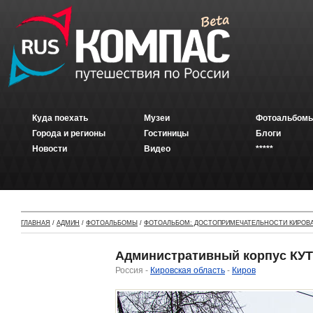
Куда поехать
Музеи
Фотоальбомы
Города и регионы
Гостиницы
Блоги
Новости
Видео
*****
ГЛАВНАЯ
/
АДМИН
/
ФОТОАЛЬБОМЫ
/
ФОТОАЛЬБОМ: ДОСТОПРИМЕЧАТЕЛЬНОСТИ КИРОВ
Административный корпус КУТШО
Россия -
Кировская область
-
Киров