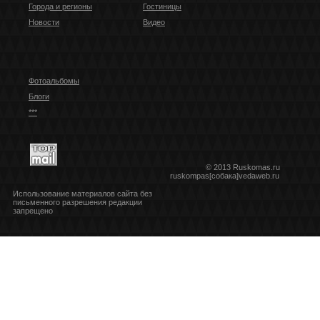
Города и регионы
Гостиницы
Новости
Видео
Фотоальбомы
Блоги
***
© 2013 Ruskomas.ru
ruskompas[собака]vedaweb.ru
Использование материалов сайта без
письменного разрешения редакции
запрещено