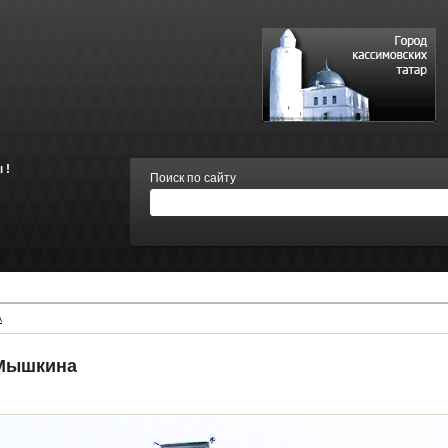
 !
Поиск по сайту
А
 Мышкина