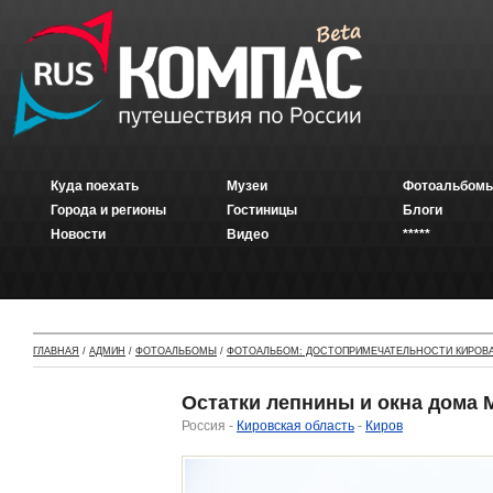
Куда поехать
Музеи
Фотоальбомы
Города и регионы
Гостиницы
Блоги
Новости
Видео
*****
ГЛАВНАЯ
/
АДМИН
/
ФОТОАЛЬБОМЫ
/
ФОТОАЛЬБОМ: ДОСТОПРИМЕЧАТЕЛЬНОСТИ КИРОВ
Остатки лепнины и окна дома
Россия -
Кировская область
-
Киров