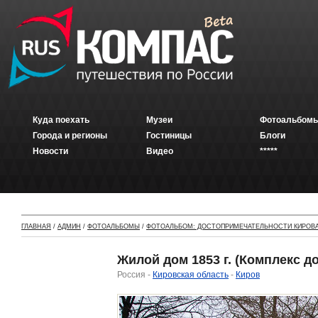
Куда поехать
Музеи
Фотоальбомы
Города и регионы
Гостиницы
Блоги
Новости
Видео
*****
ГЛАВНАЯ
/
АДМИН
/
ФОТОАЛЬБОМЫ
/
ФОТОАЛЬБОМ: ДОСТОПРИМЕЧАТЕЛЬНОСТИ КИРОВ
Жилой дом 1853 г. (Комплекс д
Россия -
Кировская область
-
Киров