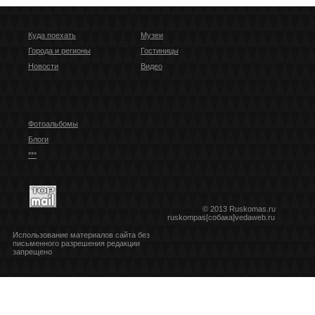
Куда поехать
Музеи
Города и регионы
Гостиницы
Новости
Видео
Фотоальбомы
Блоги
***
© 2013 Ruskomas.ru
ruskompas[собака]vedaweb.ru
Использование материалов сайта без
письменного разрешения редакции
запрещено