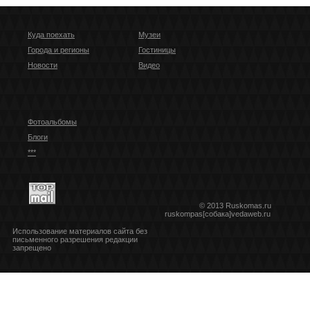
Куда поехать
Музеи
Города и регионы
Гостиницы
Новости
Видео
Фотоальбомы
Блоги
***
© 2013 Ruskomas.ru
ruskompas[собака]vedaweb.ru
Использование материалов сайта без
письменного разрешения редакции
запрещено