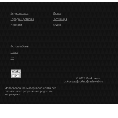
Куда поехать
Музеи
Города и регионы
Гостиницы
Новости
Видео
Фотоальбомы
Блоги
***
© 2013 Ruskomas.ru
ruskompas[собака]vedaweb.ru
Использование материалов сайта без
письменного разрешения редакции
запрещено