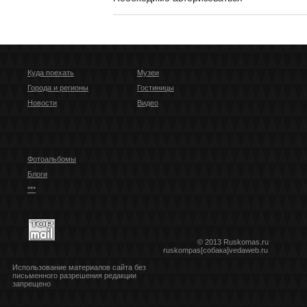
Куда поехать
Музеи
Города и регионы
Гостиницы
Новости
Видео
Фотоальбомы
Блоги
***
© 2013 Ruskomas.ru
ruskompas[собака]vedaweb.ru
Использование материалов сайта без
письменного разрешения редакции
запрещено