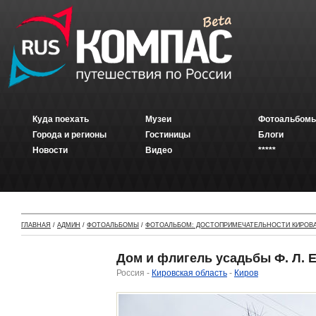
Куда поехать
Музеи
Фотоальбомы
Города и регионы
Гостиницы
Блоги
Новости
Видео
*****
ГЛАВНАЯ
/
АДМИН
/
ФОТОАЛЬБОМЫ
/
ФОТОАЛЬБОМ: ДОСТОПРИМЕЧАТЕЛЬНОСТИ КИРОВ
Дом и флигель усадьбы Ф. Л. Ез
Россия -
Кировская область
-
Киров