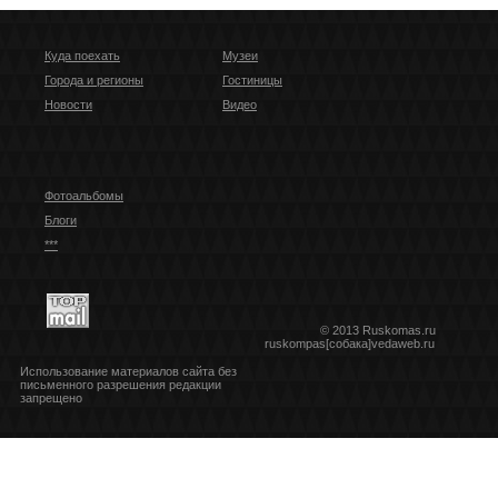
Куда поехать
Музеи
Города и регионы
Гостиницы
Новости
Видео
Фотоальбомы
Блоги
***
© 2013 Ruskomas.ru
ruskompas[собака]vedaweb.ru
Использование материалов сайта без
письменного разрешения редакции
запрещено