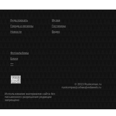
Куда поехать
Музеи
Города и регионы
Гостиницы
Новости
Видео
Фотоальбомы
Блоги
***
© 2013 Ruskomas.ru
ruskompas[собака]vedaweb.ru
Использование материалов сайта без
письменного разрешения редакции
запрещено