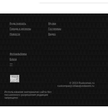
Куда поехать
Музеи
Города и регионы
Гостиницы
Новости
Видео
Фотоальбомы
Блоги
***
© 2013 Ruskomas.ru
ruskompas[собака]vedaweb.ru
Использование материалов сайта без
письменного разрешения редакции
запрещено