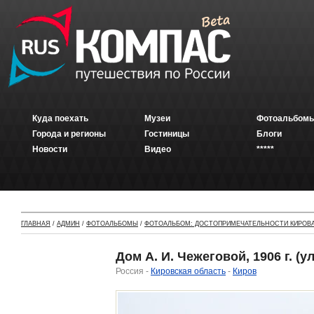
Куда поехать
Музеи
Фотоальбомы
Города и регионы
Гостиницы
Блоги
Новости
Видео
*****
ГЛАВНАЯ
/
АДМИН
/
ФОТОАЛЬБОМЫ
/
ФОТОАЛЬБОМ: ДОСТОПРИМЕЧАТЕЛЬНОСТИ КИРОВ
Дом А. И. Чежеговой, 1906 г. (ул
Россия -
Кировская область
-
Киров