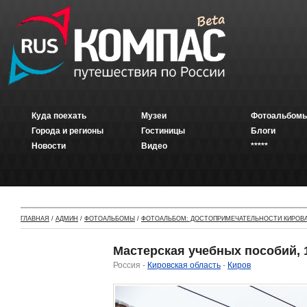
Куда поехать
Музеи
Фотоальбомы
Города и регионы
Гостиницы
Блоги
Новости
Видео
*****
ГЛАВНАЯ
/
АДМИН
/
ФОТОАЛЬБОМЫ
/
ФОТОАЛЬБОМ: ДОСТОПРИМЕЧАТЕЛЬНОСТИ КИРОВ
Мастерская учебных пособий, 1
Россия -
Кировская область
-
Киров