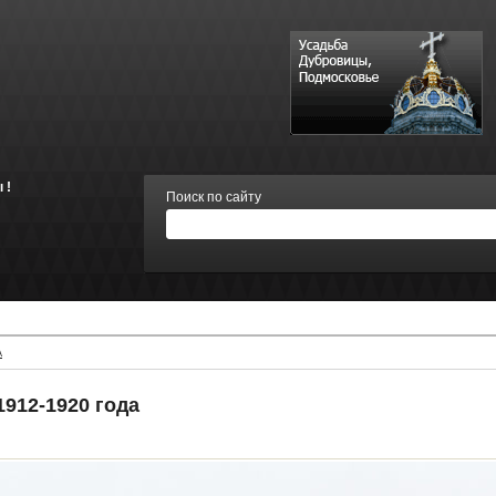
 !
Поиск по сайту
А
912-1920 года