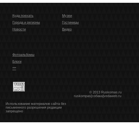
Куда поехать
Музеи
Города и регионы
Гостиницы
Новости
Видео
Фотоальбомы
Блоги
***
© 2013 Ruskomas.ru
ruskompas[собака]vedaweb.ru
Использование материалов сайта без
письменного разрешения редакции
запрещено