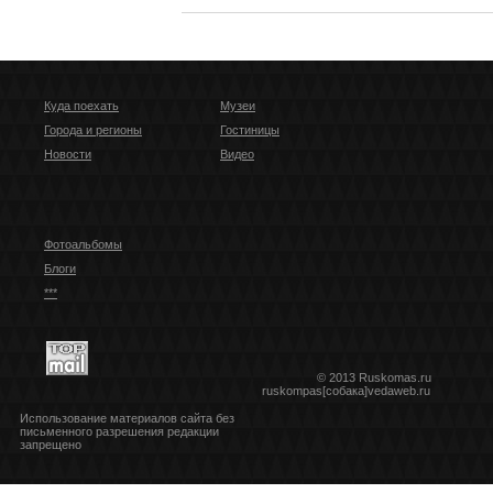
Куда поехать
Музеи
Города и регионы
Гостиницы
Новости
Видео
Фотоальбомы
Блоги
***
© 2013 Ruskomas.ru
ruskompas[собака]vedaweb.ru
Использование материалов сайта без
письменного разрешения редакции
запрещено