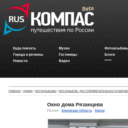
Куда поехать
Музеи
Фотоальбомы
Города и регионы
Гостиницы
Блоги
Новости
Видео
*****
ГЛАВНАЯ
/
АДМИН
/
ФОТОАЛЬБОМЫ
/
ФОТОАЛЬБОМ: ДОСТОПРИМЕЧАТЕЛЬНОСТИ КИРОВ
Окно дома Рязанцева
Россия -
Кировская область
-
Киров