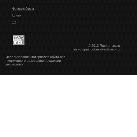
Фотоальбомы
Блоги
***
© 2013 Ruskomas.ru
ruskompas[собака]vedaweb.ru
Использование материалов сайта без
письменного разрешения редакции
запрещено