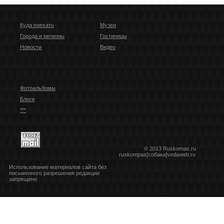
Куда поехать
Музеи
Города и регионы
Гостиницы
Новости
Видео
Фотоальбомы
Блоги
***
© 2013 Ruskomas.ru
ruskompas[собака]vedaweb.ru
Использование материалов сайта без
письменного разрешения редакции
запрещено