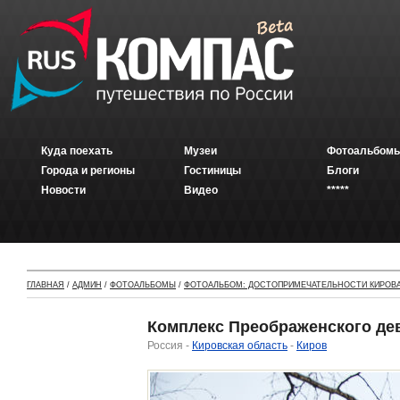
Куда поехать
Музеи
Фотоальбомы
Города и регионы
Гостиницы
Блоги
Новости
Видео
*****
ГЛАВНАЯ
/
АДМИН
/
ФОТОАЛЬБОМЫ
/
ФОТОАЛЬБОМ: ДОСТОПРИМЕЧАТЕЛЬНОСТИ КИРОВ
Комплекс Преображенского де
Россия -
Кировская область
-
Киров