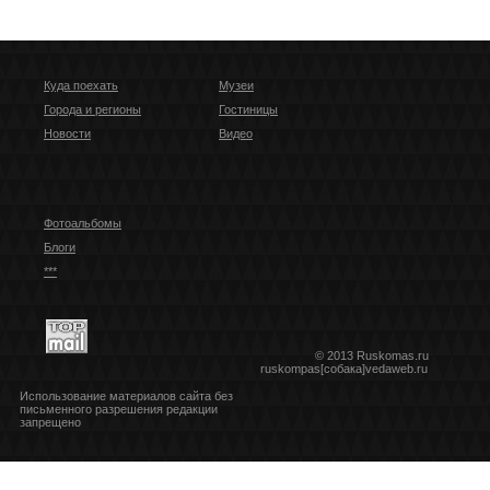
Куда поехать
Музеи
Города и регионы
Гостиницы
Новости
Видео
Фотоальбомы
Блоги
***
© 2013 Ruskomas.ru
ruskompas[собака]vedaweb.ru
Использование материалов сайта без
письменного разрешения редакции
запрещено